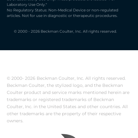
Laboratory Use Only."
No Regulatory Status: Non-Medical Device or non-regulated
articles. Not for use in diagnostic or therapeutic procedures.
© 2000 - 2026 Beckman Coulter, Inc. All rights reserved.
© 2000-
2026 Beckman Coulter, Inc. All rights reserved.
Beckman Coulter, the stylized logo, and the Beckman
Coulter product and service marks mentioned herein are
trademarks or registered trademarks of Beckman
Coulter, Inc. in the United States and other countries. All
other trademarks are the property of their respective
owners.