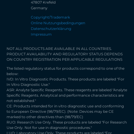
47807 Krefeld
Germany
Copyright/Trademark
Online Nutzungsbedingungen
Datenschutzerklärung
Impressum
NOT ALL PRODUCTS ARE AVAILABLE IN ALL COUNTRIES.
PRODUCT AVAILABILITY AND REGULATORY STATUS DEPENDS
ON COUNTRY REGISTRATION PER APPLICABLE REGULATIONS
The listed regulatory status for products correspond to one of the
below:
IVD: In Vitro Diagnostic Products. These products are labeled "For
In Vitro Diagnostic Use."
ASR: Analyte Specific Reagents. These reagents are labeled "Analyte
Specific Reagents. Analytical and performance characteristics are
not established."
CE: Products intended for in vitro diagnostic use and conforming
to European Directive (98/79/EC). (Note: Devices may be CE
marked to other directives than (98/79/EC)
RUO: Research Use Only. These products are labeled "For Research
Use Only. Not for use in diagnostic procedures."
LUO: Laboratory Use Only. These products are labeled "For