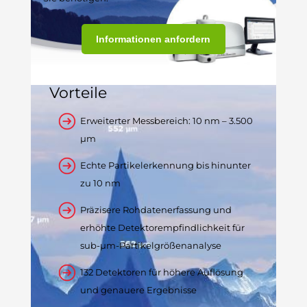
Informationen anfordern
Vorteile
Erweiterter Messbereich: 10 nm – 3.500
μm
Echte Partikelerkennung bis hinunter
zu 10 nm
Präzisere Rohdatenerfassung und
erhöhte Detektorempfindlichkeit für
sub-μm-Partikelgrößenanalyse
132 Detektoren für höhere Auflösung
und genauere Ergebnisse