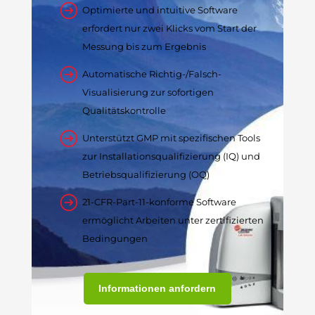
Optimierte und intuitive Software
erfordert nur zwei Klicks vom Start der
Messung bis zum Ergebnis
Automatische Richtig-/Falsch-
Visualisierung zur sofortigen
Qualitätskontrolle
Unterstützt GMP mit spezifischen Tools
zur Installationsqualifizierung (IQ) und
Betriebsqualifizierung (OQ)
21-CFR-Part-11-konforme Software
ermöglicht Arbeiten unter zertifizierten
Bedingungen
Informationen anfordern