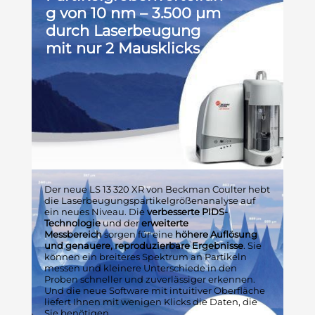
g von 10 nm – 3.500 μm
durch Laserbeugung
mit nur 2 Mausklicks
Der neue LS 13 320 XR von Beckman Coulter hebt
die Laserbeugungspartikelgrößenanalyse auf
ein neues Niveau. Die
verbesserte PIDS-
Technologie
und der
erweiterte
Messbereich
sorgen für eine
höhere Auflösung
und genauere, reproduzierbare Ergebnisse
. Sie
können ein breiteres Spektrum an Partikeln
messen und kleinere Unterschiede in den
Proben schneller und zuverlässiger erkennen.
Und die neue Software mit intuitiver Oberfläche
liefert Ihnen mit wenigen Klicks die Daten, die
Sie benötigen.