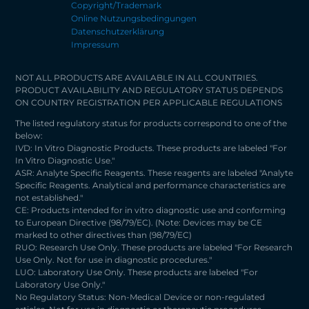
Copyright/Trademark
Online Nutzungsbedingungen
Datenschutzerklärung
Impressum
NOT ALL PRODUCTS ARE AVAILABLE IN ALL COUNTRIES.
PRODUCT AVAILABILITY AND REGULATORY STATUS DEPENDS
ON COUNTRY REGISTRATION PER APPLICABLE REGULATIONS
The listed regulatory status for products correspond to one of the
below:
IVD: In Vitro Diagnostic Products. These products are labeled "For
In Vitro Diagnostic Use."
ASR: Analyte Specific Reagents. These reagents are labeled "Analyte
Specific Reagents. Analytical and performance characteristics are
not established."
CE: Products intended for in vitro diagnostic use and conforming
to European Directive (98/79/EC). (Note: Devices may be CE
marked to other directives than (98/79/EC)
RUO: Research Use Only. These products are labeled "For Research
Use Only. Not for use in diagnostic procedures."
LUO: Laboratory Use Only. These products are labeled "For
Laboratory Use Only."
No Regulatory Status: Non-Medical Device or non-regulated