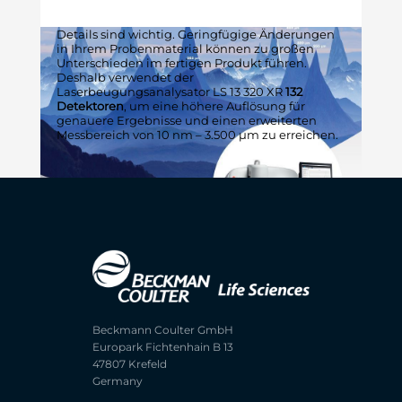
Details sind wichtig. Geringfügige Änderungen
in Ihrem Probenmaterial können zu großen
Unterschieden im fertigen Produkt führen.
Deshalb verwendet der
Laserbeugungsanalysator LS 13 320 XR
132
Detektoren
, um eine höhere Auflösung für
genauere Ergebnisse und einen erweiterten
Messbereich von 10 nm – 3.500 μm zu erreichen.
Beckmann Coulter GmbH
Europark Fichtenhain B 13
47807 Krefeld
Germany