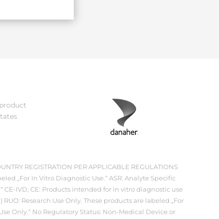
 product
tates
OUNTRY REGISTRATION PER APPLICABLE REGULATIONS
eled „For In Vitro Diagnostic Use.“ ASR: Analyte Specific
 CE-IVD, CE: Products intended for in vitro diagnostic use
.) RUO: Research Use Only. These products are labeled „For
 Use Only.“ No Regulatory Status: Non-Medical Device or