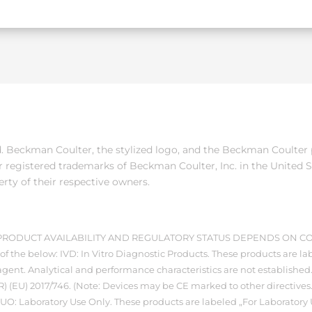
ed. Beckman Coulter, the stylized logo, and the Beckman Coulter
 registered trademarks of Beckman Coulter, Inc. in the United S
erty of their respective owners.
. PRODUCT AVAILABILITY AND REGULATORY STATUS DEPENDS ON C
of the below: IVD: In Vitro Diagnostic Products. These products are lab
gent. Analytical and performance characteristics are not established.“
) (EU) 2017/746. (Note: Devices may be CE marked to other directives
LUO: Laboratory Use Only. These products are labeled „For Laboratory