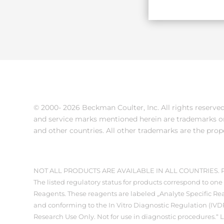
© 2000-
2026 Beckman Coulter, Inc. All rights reserv
and service marks mentioned herein are trademarks or
and other countries. All other trademarks are the prop
NOT ALL PRODUCTS ARE AVAILABLE IN ALL COUNTRIES
The listed regulatory status for products correspond to one 
Reagents. These reagents are labeled „Analyte Specific Rea
and conforming to the In Vitro Diagnostic Regulation (IVDR
Research Use Only. Not for use in diagnostic procedures.“ 